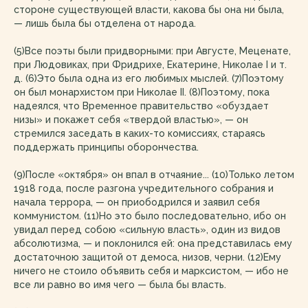
стороне существующей власти, какова бы она ни была,
— лишь была бы отделена от народа.
(5)Все поэты были придворными: при Августе, Меценате,
при Людовиках, при Фридрихе, Екатерине, Николае I и т.
д. (6)Это была одна из его любимых мыслей. (7)Поэтому
он был монархистом при Николае II. (8)Поэтому, пока
надеялся, что Временное правительство «обуздает
низы» и покажет себя «твердой властью», — он
стремился заседать в каких-то комиссиях, стараясь
поддержать принципы оборончества.
(9)После «октября» он впал в отчаяние... (10)Только летом
1918 года, после разгона учредительного собрания и
начала террора, — он приободрился и заявил себя
коммунистом. (11)Но это было последовательно, ибо он
увидал перед собою «сильную власть», один из видов
абсолютизма, — и поклонился ей: она представилась ему
достаточною защитой от демоса, низов, черни. (12)Ему
ничего не стоило объявить себя и марксистом, — ибо не
все ли равно во имя чего — была бы власть.