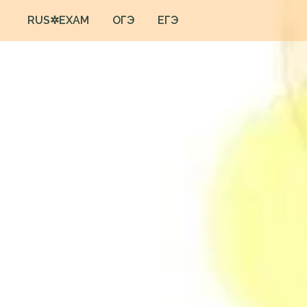
RUS✲EXAM
ОГЭ
ЕГЭ