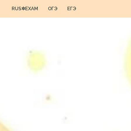
RUS✲EXAM
ОГЭ
ЕГЭ