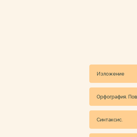
Изложение
Орфография. По
Синтаксис.