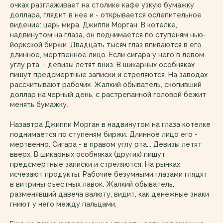
очках разглаживает на столике кафе узкую бумажку
доллара, глядит в нее и - открывается ослепительное
видение: царь мира, Джиппи Морган. В котелке,
надвинутом на глаза, он поднимается по ступеням нью-
йоркской биржи. Двадцать тысяч глаз впиваются в его
длинное, мертвенное лицо. Если сигара у него в левом
углу рта, - девизы летят вниз. В шикарных особняках
пишут предсмертные записки и стреляются. На заводах
рассчитывают рабочих. Жалкий обыватель, скопивший
доллар на черный день, с растрепанной головой бежит
менять бумажку.
Назавтра Джиппи Морган в надвинутом на глаза котелке
поднимается по ступеням биржи. Длинное лицо его -
мертвенно. Сигара - в правом углу рта... Девизы летят
вверх. В шикарных особняках (других) пишут
предсмертные записки и стреляются. На рынках
исчезают продукты. Рабочие безумными глазами глядят
в витрины съестных лавок. Жалкий обыватель,
разменявший давеча валюту, видит, как денежные знаки
гниют у него между пальцами.