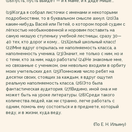
(18)Пусть, пусть выйдет — и к маме, и к дяде Мише...
(19)Когда я собрал листочки с именами и некоторыми
подробностями, то в буквальном смысле ахнул. (20)За
каким-нибудь Васей или Петей, о котором порой судим с
лёгкостью необыкновенной и норовим поставить на
самую низшую ступеньку учебной лестницы, сразу 30—
40 тех, кто дорог и кому... (21)Целый школьный класс!
(22)Мне вдруг открылась не наполняемость класса, а
наполненность ученика. (23)Значит, не только с ним, но и
с теми, кто за ним, надо работать! (24)Не знакомые мне,
но связанные с учеником, они невольно входили в орбиту
моих учительских дел. (25)Помножив число ребят на
десятки своих, стоящих за каждым, я вдруг ощутил
реальную наполняемость класса. (26)Это была
фантастическая аудитория. (27)Видимо, иной она и не
может быть на уроке литературы. (28)Среди такого
количества людей, как ни странно, легче работать с
одним, помочь ему состояться и в предмете, который
веду, и в жизни, куда веду.
(По Е. Н. Ильину)