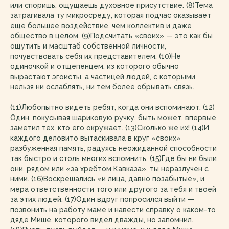
или споришь, ощущаешь духовное присутствие. (8)Тема
затрагивала ту микросреду, которая подчас оказывает
еще большее воздействие, чем коллектив и даже
общество в целом. (9)Подсчитать «своих» — это как бы
ощутить и масштаб собственной личности,
почувствовать себя их представителем. (10)Не
одиночкой и отщепенцем, из которого обычно
вырастают эгоисты, а частицей людей, с которыми
нельзя ни ослаблять, ни тем более обрывать связь.
(11)Любопытно видеть ребят, когда они вспоминают. (12)
Один, покусывая шариковую ручку, быть может, впервые
заметил тех, кто его окружает. (13)Сколько же их! (14)И
каждого деловито вытаскивала в круг «своих»
разбуженная память, радуясь неожиданной способности
так быстро и столь многих вспомнить. (15)Где бы ни были
они, рядом или «за хребтом Кавказа», ты неразлучен с
ними. (16)Воскрешались «и лица, давно позабытые», и
мера ответственности того или другого за тебя и твоей
за этих людей. (17)Один вдруг попросился выйти —
позвонить на работу маме и навести справку о каком-то
дяде Мише, которого видел дважды, но запомнил.