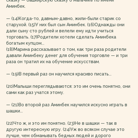
сказку — башкирскую сказку о мальчике по имени
Аминбек.
— (14)Когда-то, давным-давно, жили-были старик со
старухой. (15)У них был сын Аминбек. (16)Однажды они
дали сыну сто рублей и велели ему идти учиться
торговать. (17)Родители хотели сделать Аминбека
богатым купцом...
(18)Марина рассказывает о том, как три раза родители
давали Аминбеку денег для обучения торговле — и три
раза он тратил их на обучение искусствам.
— (19)В первый раз он научился красиво писать...
(20)Малыши переглядываются: это им очень понятно, они
сами как раз учатся этому.
— (21)Во второй раз Аминбек научился искусно играть в
шашки...
(22)Что ж, и это им понятно. (23)Не в шашки — так в
другую интересную игру. (24)Уж во всяком случае это
лучше, чем обманывать бедных людей и дорого