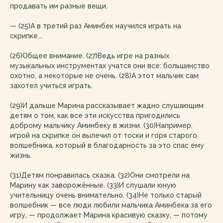
продавать им разные вещи.
— (25)А в третий раз Аминбек научился играть на
скрипке...
(26)Общее внимание. (27)Ведь игре на разных
музыкальных инструментах учатся они все: большинство
охотно, а некоторые не очень. (28)А этот мальчик сам
захотел учиться играть.
(29)И дальше Марина рассказывает жадно слушающим
детям о том, как все эти искусства пригодились
доброму мальчику Аминбеку в жизни. (30)Например,
игрой на скрипке он вылечил от тоски и горя старого
волшебника, который в благодарность за это спас ему
жизнь.
(31)Детям понравилась сказка. (32)Они смотрели на
Марину как заворожённые. (33)И слушали юную
учительницу очень внимательно. (34)Не только старый
волшебник — все люди любили мальчика Аминбека за его
игру, — продолжает Марина красивую сказку, — потому