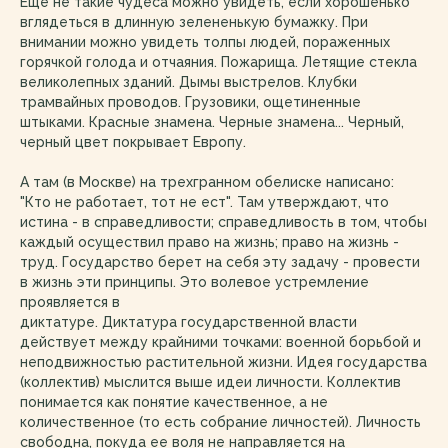
Еще не такие чудеса можно увидеть, если хорошенько
вглядеться в длинную зелененькую бумажку. При
внимании можно увидеть толпы людей, пораженных
горячкой голода и отчаяния. Пожарища. Летящие стекла
великолепных зданий. Дымы выстрелов. Клубки
трамвайных проводов. Грузовики, ощетиненные
штыками. Красные знамена. Черные знамена... Черный,
черный цвет покрывает Европу.
А там (в Москве) на трехгранном обелиске написано:
"Кто не работает, тот не ест". Там утверждают, что
истина - в справедливости; справедливость в том, чтобы
каждый осуществил право на жизнь; право на жизнь -
труд. Государство берет на себя эту задачу - провести
в жизнь эти принципы. Это волевое устремление
проявляется в
диктатуре. Диктатура государственной власти
действует между крайними точками: военной борьбой и
неподвижностью растительной жизни. Идея государства
(коллектив) мыслится выше идеи личности. Коллектив
понимается как понятие качественное, а не
количественное (то есть собрание личностей). Личность
свободна, покуда ее воля не направляется на