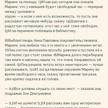
Марине за помощь. (3)И как раз сегодня она сказала
Марине, что у малышей будет свободный час — перерыв
между уроками и
хором, — и если у неё есть возможность, то пусть она
расскажет им какую-нибудь сказку. (4)Девочка с
радостью согласилась: этот час у неё тоже свободен.
(5)И на перемене побежала в библиотеку.
(6)Библиотекарь Нина Павловна покровительствовала
Марине: она любила тех, кто много и с увлечением читал.
(7)Она охотно выполнила просьбу девочки и пустила её к
той полке, где стоят сказки. (8)Марина долго перебирала
там книги и наконец нашла то, что очень понравилось ей
самой. (9)Она решила: читать вслух неинтересно — лучше
рассказывать. (10)И, когда малыши окружили Марину во
время свободного часа, сказка, прочитанная три раза,
уже крепко сидела в её голове.
— (11)Все должны слушать со своих мест, — сказала она,
подражая Зое Дмитриевне.
— (12)И не шумите! (13)Я расскажу вам одну интересную