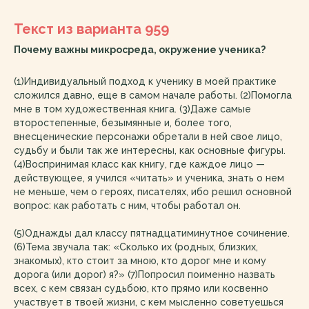
Текст из варианта 959
Почему важны микросреда, окружение ученика?
(1)Индивидуальный подход к ученику в моей практике
сложился давно, еще в самом начале работы. (2)Помогла
мне в том художественная книга. (3)Даже самые
второстепенные, безымянные и, более того,
внесценические персонажи обретали в ней свое лицо,
судьбу и были так же интересны, как основные фигуры.
(4)Воспринимая класс как книгу, где каждое лицо —
действующее, я учился «читать» и ученика, знать о нем
не меньше, чем о героях, писателях, ибо решил основной
вопрос: как работать с ним, чтобы работал он.
(5)Однажды дал классу пятнадцатиминутное сочинение.
(6)Тема звучала так: «Сколько их (родных, близких,
знакомых), кто стоит за мною, кто дорог мне и кому
дорога (или дорог) я?» (7)Попросил поименно назвать
всех, с кем связан судьбою, кто прямо или косвенно
участвует в твоей жизни, с кем мысленно советуешься