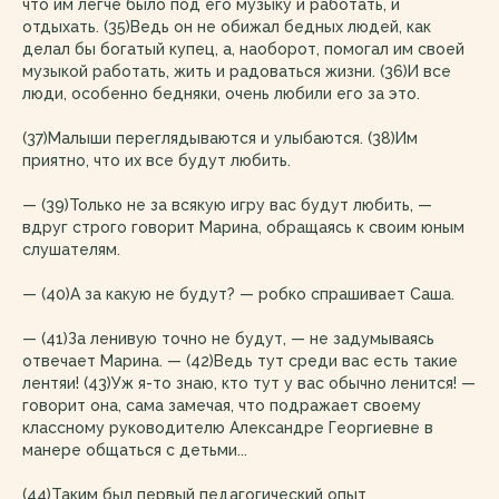
что им легче было под его музыку и работать, и
отдыхать. (35)Ведь он не обижал бедных людей, как
делал бы богатый купец, а, наоборот, помогал им своей
музыкой работать, жить и радоваться жизни. (36)И все
люди, особенно бедняки, очень любили его за это.
(37)Малыши переглядываются и улыбаются. (38)Им
приятно, что их все будут любить.
— (39)Только не за всякую игру вас будут любить, —
вдруг строго говорит Марина, обращаясь к своим юным
слушателям.
— (40)А за какую не будут? — робко спрашивает Саша.
— (41)За ленивую точно не будут, — не задумываясь
отвечает Марина. — (42)Ведь тут среди вас есть такие
лентяи! (43)Уж я-то знаю, кто тут у вас обычно ленится! —
говорит она, сама замечая, что подражает своему
классному руководителю Александре Георгиевне в
манере общаться с детьми...
(44)Таким был первый педагогический опыт