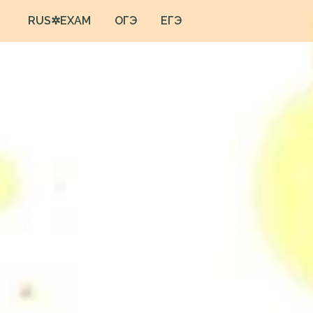
RUS✲EXAM
ОГЭ
ЕГЭ