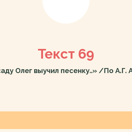
Текст 69
аду Олег выучил песенку..» /По А.Г. 