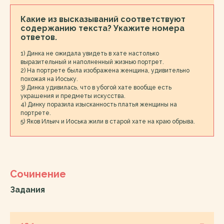
Какие из высказываний соответствуют
содержанию текста? Укажите номера
ответов.
1) Динка не ожидала увидеть в хате настолько
выразительный и наполненный жизнью портрет.
2) На портрете была изображена женщина, удивительно
похожая на Иоську.
3) Динка удивилась, что в убогой хате вообще есть
украшения и предметы искусства.
4) Динку поразила изысканность платья женщины на
портрете.
5) Яков Ильич и Иоська жили в старой хате на краю обрыва.
Сочинение
Задания