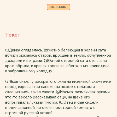
ВСЕ ТЕКСТЫ
Текст
(1)Динка огляделась. (2)Уютно белеющая в зелени хата
вблизи оказалась старой, вросшей в землю, облупленной
дождями и ветрами. (3)Одной стороной хата стояла на
краю обрыва, и кривая тропинка, сбегая вниз, приводила
к заброшенному колодцу.
(4)Яков сидел у раскрытого окна на низенькой скамеечке
перед изрезанным сапожным ножом столиком и,
склонившись, тачал сапоги. (5)Иоська, размахивая руками,
что-то весело рассказывал отцу, на щеке его
вспрыгивала лукавая ямочка. (6)Отец и сын сидели
в единственной, но очень просторной комнате с
огромной русской печкой.