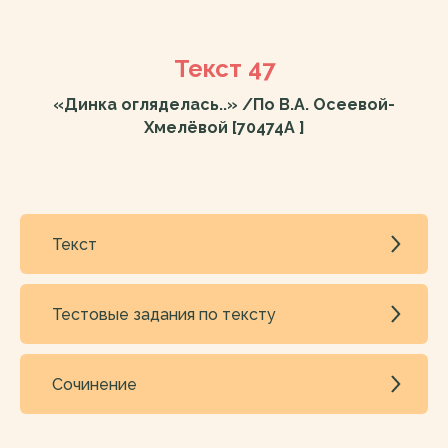
Текст 47
«Динка огляделась..» /По В.А. Осеевой-
Хмелёвой [70474A ]
Текст
Тестовые задания по тексту
Сочинение