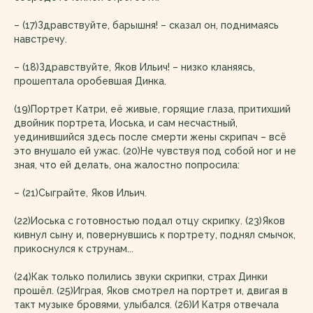
– (17)Здравствуйте, барышня! – сказал он, поднимаясь
навстречу.
– (18)Здравствуйте, Яков Ильич! – низко кланяясь,
прошептала оробевшая Динка.
(19)Портрет Катри, её живые, горящие глаза, притихший
двойник портрета, Иоська, и сам несчастный,
уединившийся здесь после смерти жены скрипач – всё
это внушало ей ужас. (20)Не чувствуя под собой ног и не
зная, что ей делать, она жалостно попросила:
– (21)Сыграйте, Яков Ильич.
(22)Иоська с готовностью подал отцу скрипку. (23)Яков
кивнул сыну и, повернувшись к портрету, поднял смычок,
прикоснулся к струнам...
(24)Как только полились звуки скрипки, страх Динки
прошёл. (25)Играя, Яков смотрел на портрет и, двигая в
такт музыке бровями, улыбался. (26)И Катря отвечала