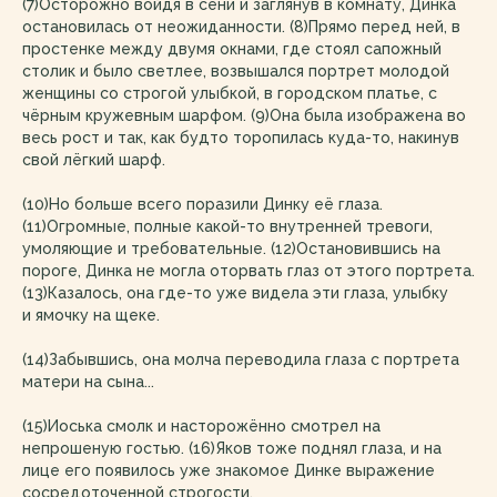
(7)Осторожно войдя в сени и заглянув в комнату, Динка
остановилась от неожиданности. (8)Прямо перед ней, в
простенке между двумя окнами, где стоял сапожный
столик и было светлее, возвышался портрет молодой
женщины со строгой улыбкой, в городском платье, с
чёрным кружевным шарфом. (9)Она была изображена во
весь рост и так, как будто торопилась куда-то, накинув
свой лёгкий шарф.
(10)Но больше всего поразили Динку её глаза.
(11)Огромные, полные какой-то внутренней тревоги,
умоляющие и требовательные. (12)Остановившись на
пороге, Динка не могла оторвать глаз от этого портрета.
(13)Казалось, она где-то уже видела эти глаза, улыбку
и ямочку на щеке.
(14)Забывшись, она молча переводила глаза с портрета
матери на сына...
(15)Иоська смолк и насторожённо смотрел на
непрошеную гостью. (16)Яков тоже поднял глаза, и на
лице его появилось уже знакомое Динке выражение
сосредоточенной строгости.