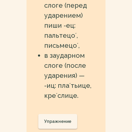
слоге (перед
ударением)
пиши -ец:
пальтецо´,
письмецо´,
в заударном
слоге (после
ударения) —
-иц: пла´тьице,
кре´слице.
Упражнение