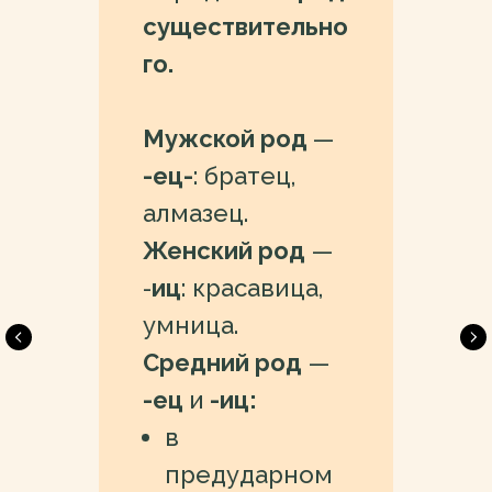
существительно
го.
Мужской род
—
-ец-
: братец,
алмазец.
Женский род
—
-
иц
: красавица,
умница.
Средний род
—
-ец
и
-иц:
в
предударном