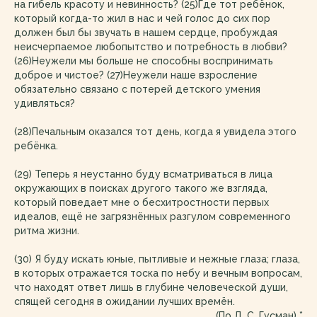
на гибель красоту и невинность? (25)Где тот ребёнок,
который когда-то жил в нас и чей голос до сих пор
должен был бы звучать в нашем сердце, пробуждая
неисчерпаемое любопытство и потребность в любви?
(26)Неужели мы больше не способны воспринимать
доброе и чистое? (27)Неужели наше взросление
обязательно связано с потерей детского умения
удивляться?
(28)Печальным оказался тот день, когда я увидела этого
ребёнка.
(29) Теперь я неустанно буду всматриваться в лица
окружающих в поисках другого такого же взгляда,
который поведает мне о бесхитростности первых
идеалов, ещё не загрязнённых разгулом современного
ритма жизни.
(30) Я буду искать юные, пытливые и нежные глаза; глаза,
в которых отражается тоска по небу и вечным вопросам,
что находят ответ лишь в глубине человеческой души,
спящей сегодня в ожидании лучших времён.
(По Д. С. Гусман) *