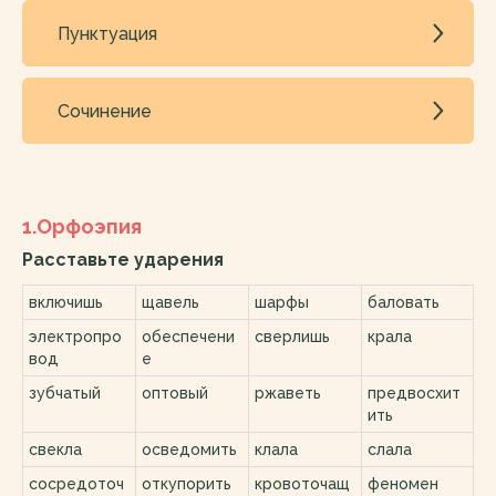
Пунктуация
Сочинение
1.Орфоэпия
Расставьте ударения
включишь
щавель
шарфы
баловать
электропро
обеспечени
сверлишь
крала
вод
е
зубчатый
оптовый
ржаветь
предвосхит
ить
свекла
осведомить
клала
слала
сосредоточ
откупорить
кровоточащ
феномен