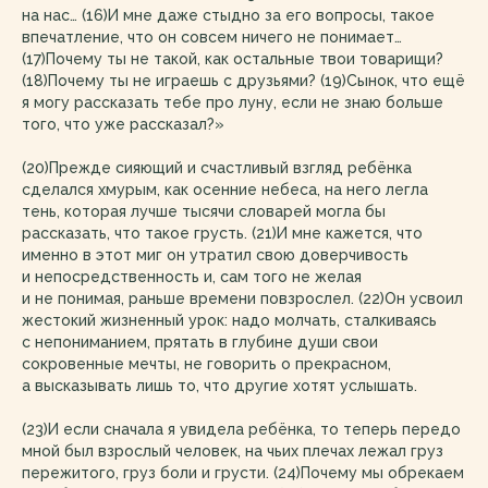
на нас… (16)И мне даже стыдно за его вопросы, такое
впечатление, что он совсем ничего не понимает…
(17)Почему ты не такой, как остальные твои товарищи?
(18)Почему ты не играешь с друзьями? (19)Сынок, что ещё
я могу рассказать тебе про луну, если не знаю больше
того, что уже рассказал?»
(20)Прежде сияющий и счастливый взгляд ребёнка
сделался хмурым, как осенние небеса, на него легла
тень, которая лучше тысячи словарей могла бы
рассказать, что такое грусть. (21)И мне кажется, что
именно в этот миг он утратил свою доверчивость
и непосредственность и, сам того не желая
и не понимая, раньше времени повзрослел. (22)Он усвоил
жестокий жизненный урок: надо молчать, сталкиваясь
с непониманием, прятать в глубине души свои
сокровенные мечты, не говорить о прекрасном,
а высказывать лишь то, что другие хотят услышать.
(23)И если сначала я увидела ребёнка, то теперь передо
мной был взрослый человек, на чьих плечах лежал груз
пережитого, груз боли и грусти. (24)Почему мы обрекаем