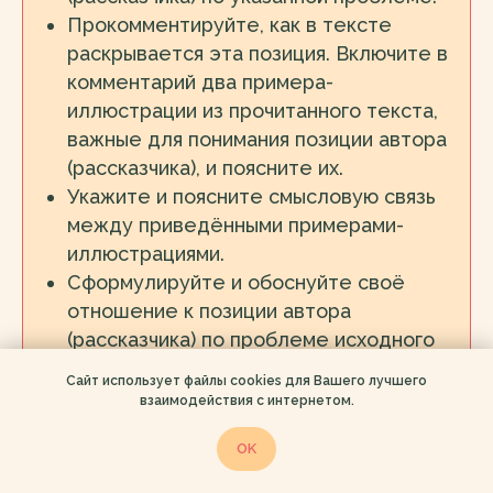
Прокомментируйте, как в тексте
раскрывается эта позиция. Включите в
комментарий два примера-
иллюстрации из прочитанного текста,
важные для понимания позиции автора
(рассказчика), и поясните их.
Укажите и поясните смысловую связь
между приведёнными примерами-
иллюстрациями.
Сформулируйте и обоснуйте своё
отношение к позиции автора
(рассказчика) по проблеме исходного
текста. Включите в обоснование
Сайт использует файлы cookies для Вашего лучшего
пример-аргумент, опираясь на
взаимодействия с интернетом.
читательский, историко-культурный
OK
или жизненный опыт.
Не допускается обращение к таким