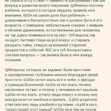
не сказать отсутствие — наивности расценивают как шаг
вперёд в развитии юного поколения. (5)Именно поэтому
ребёнок, которого я сегодня увидела, привлёк моё
внимание. (6)Он на самом деле был ребёнком —
доверчивым и бесхитростным, как и должно быть в его
возрасте, с сияющими, любопытными глазами, с живыми
и лёгкими движениями, естественными для человечка,
не так давно появившегося на свет. (7)Я видела, как
он идёт, пытливо глядя на всё вокруг и стараясь
раскрыть тайну, спящую за внешней стороной
предметов и событий. (8)С его губ беспрестанно
слетали вопросы — так велика была в нём жажда
познания.
(9)Вопросы, которые он задавал, были простыми
и одновременно глубокими именно благодаря своей
простоте. (10)Он хотел знать всё о небе, о звёздах,
о границах Вселенной. (11)Он хотел знать, почему
насекомые летают и почему у человека нет крыльев.
(12)Он хотел знать, отчего люди плачут и почему ему
иногда хочется смеяться и кричать… (13)Но родители
ответили ему лишь улыбкой и шутками. «(14)И в кого
только пошёл этот малыш? (15)Он ни в чём не похож